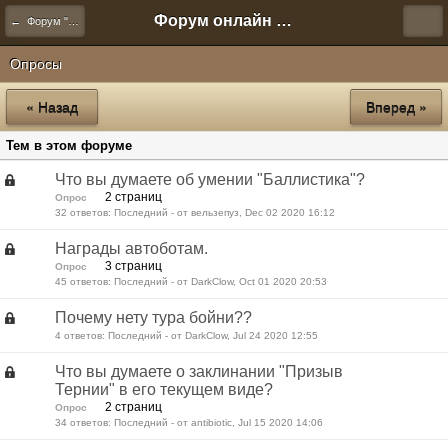
Форум онлайн игры "Новая Эра" (Нюра Биз)
← Форум "Новой Эры"
Опросы
« Назад
Вперед »
Тем в этом форуме
Что вы думаете об умении "Баллистика"?
2 страниц
Опрос
32 ответов: Последний - от вельзепуз, Dec 02 2020 16:12
Награды автоботам.
3 страниц
Опрос
45 ответов: Последний - от DarkClow, Oct 01 2020 20:53
Почему нету тура бойни??
4 ответов: Последний - от DarkClow, Jul 24 2020 12:55
Что вы думаете о заклинании "Призыв
Тернии" в его текущем виде?
2 страниц
Опрос
34 ответов: Последний - от antibiotic, Jul 15 2020 14:06