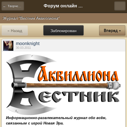
Форум онлайн игры "Новая Эра" (Нюра Биз)
← Творчество
Журнал "Вестник Аквиллиона"
« Назад
Заблокирован
Вперед »
moonknight
30.03.2011
Информационно-развлекательный журнал обо всём,
связанным с игрой Новая Эра.