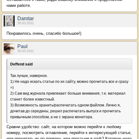
нами работе.
Darotar
30.03.2011
Понравилось очень, спасибо большое!)
Paul
30.03.2011
Deffend said
Так лучше, наверное.
1) Не надо искать статьи по их сайту, можно прочитать все и сразу
=)
2) Сам вид журнала привлекает больше внимания, т.е. материал
станет более известный.
3) Возможность хранить/распечатать одном файлом. Лично я,
дочитав до середины, решил распечатать выпуск и прочитать
привычным способом, а не с экрана монитора.
Сравни удобство: сайт, на котором можно перейти к любому
номеру, посмотреть оглавление, перейти к интересующей статье,
или прочитать их по порядку, или простыня в пдф? Которую надо