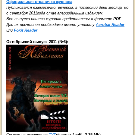
Официальная страничка
журнала
Публиковался ежемесячно, вечером, в последний день месяца, но
с сентября 2011года стал апериодичным изданием.
Все выпуски нашего журнала представлены в формате
PDF
.
Для их прочтения необходимо иметь утилиту
Acrobat Reader
или
Foxit Reader
Октябрьский выпуск 2011 (№6):
Ссылка на скачивание
ТУТ
(формат
*.pdf - 3.75 Mb
)