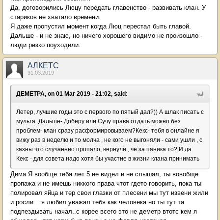
Да, договорились Люцу передать главенство - развивать клан. У
стариков не хватало времени.
Я даже пропустил момент когда Люц перестал быть главой.
Дальше - и не знаю, но ничего хорошего видимо не произошло -
люди резко поуходили.
АЛКЕТС
31.03.2019
ДЕМЕТРА, on 01 Mar 2019 - 21:02, said:
Летер, лучшие годы это с первого по пятый дал?)) А шлак писать с
мульта. Дальше- Доберу или Сучу права отдать можно без
проблем- клан сразу расформировываем?Кекс- тебя в онлайне я
вижу раз в неделю и то молча , не кого не выгоняли - сами ушли , с
казны что случаенно пропало, вернули , чё за паника то? И да
Кекс - для совета надо хотя бы участие в жизни клана принимать
Дима Я вообще тебя лет 5 не видел и не слышал, ты вовобще
пропажа и не имешь никкого права чтот гдето говорить, пока ты
полировал яйца и тер свои глазки от плесени мы тут извени жили
и росли... я любил уважал тебя как человека но ты тут та
подпездывать начал..с корее всего это не деметр втотс кем я