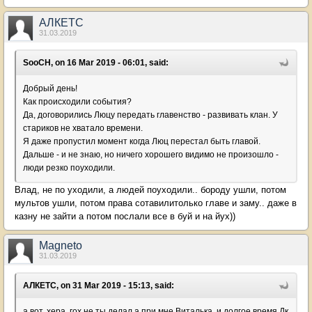
АЛКЕТС
31.03.2019
SooCH, on 16 Mar 2019 - 06:01, said:
Добрый день!
Как происходили события?
Да, договорились Люцу передать главенство - развивать клан. У
стариков не хватало времени.
Я даже пропустил момент когда Люц перестал быть главой.
Дальше - и не знаю, но ничего хорошего видимо не произошло -
люди резко поуходили.
Влад, не по уходили, а людей поуходили.. бороду ушли, потом
мультов ушли, потом права сотавилитолько главе и заму.. даже в
казну не зайти а потом послали все в буй и на йух))
Magneto
31.03.2019
АЛКЕТС, on 31 Mar 2019 - 15:13, said:
а вот, хера, гох не ты делал а при мне Виталька, и долгое время Дк