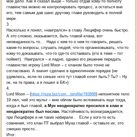
мое дело. Как я сказал выше – только отдав кому-то полноту
главенства можно не контролировать процесс, а остаться вне
его, тем самым дав шанс другому главе руководить в полной
мере.
3.
Насколько я понял, «наигрался» в главу Люцифер очень быстро.
А это сложно, оказывается, быть главой клана, вот
неожиданность то… Надо с кем-то о чем-то говорить, решать
какие-то вопросы, слушать людей, что-то организовывать, что-то
кому-то доказывать, что-то где-то отстаивать (кто в теме – тот
поймет). Наигрался – и ладно, однако его решение передать
главенство игроку Lord Moon – с кланом было точно не
согласовано. А значит сделано в единоличном порядке (не
удивлюсь, если по синьке «кто тут главой хочет быть? Ты? – Ну
ок, на те права, а я пошел в БК»)
4.
Lord Moon – (
https://nura.biz/com.../profile/793888
) непонятное тело
19 лвл, чей это мульт – мне облом было вспоминать еще тогда,
когда я был главой,
а Мун неоднократно просился в клан и
неоднократно был послан.
Настойчивость вознаграждается,
при Люцифере и не таких набирали… Если у кого-то есть
сомнения, что клан ПТ выбрал Муна главой – оставьте их, это
смешно просто…
Итог: