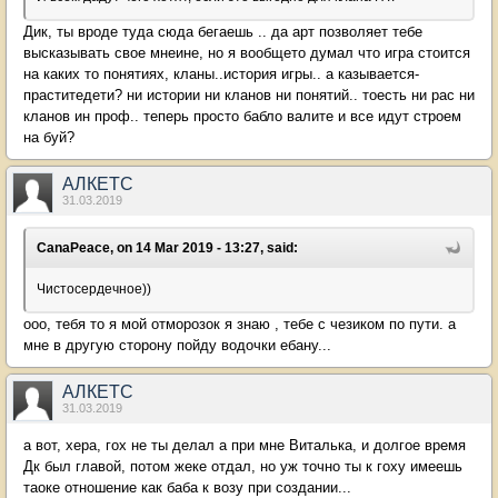
Дик, ты вроде туда сюда бегаешь .. да арт позволяет тебе
высказывать свое мнеине, но я вообщето думал что игра стоится
на каких то понятиях, кланы..история игры.. а казывается-
праститедети? ни истории ни кланов ни понятий.. тоесть ни рас ни
кланов ин проф.. теперь просто бабло валите и все идут строем
на буй?
АЛКЕТС
31.03.2019
CanaPeace, on 14 Mar 2019 - 13:27, said:
Чистосердечное))
ооо, тебя то я мой отморозок я знаю , тебе с чезиком по пути. а
мне в другую сторону пойду водочки ебану...
АЛКЕТС
31.03.2019
а вот, хера, гох не ты делал а при мне Виталька, и долгое время
Дк был главой, потом жеке отдал, но уж точно ты к гоху имеешь
таоке отношение как баба к возу при создании...