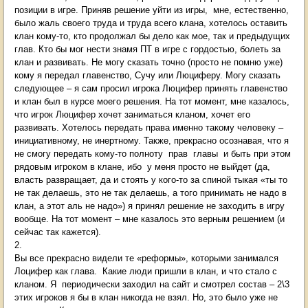
позиции в игре. Приняв решение уйти из игры, мне, естественно,
было жаль своего труда и труда всего клана, хотелось оставить
клан кому-то, кто продолжал бы дело как мое, так и предыдущих
глав. Кто бы мог нести знамя ПТ в игре с гордостью, болеть за
клан и развивать. Не могу сказать точно (просто не помню уже)
кому я передал главенство, Сучу или Люциферу. Могу сказать
следующее – я сам просил игрока Люцифер принять главенство
и клан был в курсе моего решения. На тот момент, мне казалось,
что игрок Люцифер хочет заниматься кланом, хочет его
развивать. Хотелось передать права именно такому человеку –
инициативному, не инертному. Также, прекрасно осознавая, что я
не смогу передать кому-то полноту прав главы и быть при этом
рядовым игроком в клане, ибо у меня просто не выйдет (да,
власть развращает, да и стоять у кого-то за спиной тыкая «ты то
не так делаешь, это не так делаешь, а того принимать не надо в
клан, а этот аль не надо») я принял решение не заходить в игру
вообще. На тот момент – мне казалось это верным решением (и
сейчас так кажется).
2.
Вы все прекрасно видели те «реформы», которыми занимался
Лоцифер как глава. Какие люди пришли в клан, и что стало с
кланом. Я периодически заходил на сайт и смотрел состав – 2\3
этих игроков я бы в клан никогда не взял. Но, это было уже не