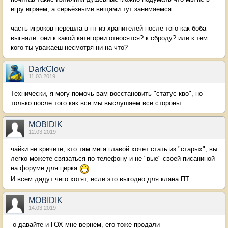
игру играем, а серьёзными вещами тут занимаемся.
часть игроков перешла в пт из хранителей после того как боба
выгнали. они к какой категории относятся? к сброду? или к тем
кого ты уважаеш несмотря ни на что?
DarkClow
11.03.2019
Технически, я могу помочь вам восстановить "статус-кво", но
только после того как все мы выслушаем все стороны.
MOBIDIK
12.03.2019
чайки не кричите, кто там мега главой хочет стать из "старых", вы
легко можете связаться по телефону и не "вые" своей писаниной
на форуме для цирка
.
И всем дадут чего хотят, если это выгодно для клана ПТ.
MOBIDIK
14.03.2019
о давайте и ГОХ мне вернем, его тоже продали