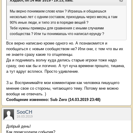
Хэдшот, on 14 Mar 2019 - 19:15, said:
Мы верно понимаем слово клан ? Играешь и общаешься
несколько лет с одним составом, приходишь через месяц а там
90% иные люди, и типо это в порядке вещей ?
Тебе нужны примеры для сравнения с иными случаями
сообщества ? Или ты понимаешь что написал ерунду ?
Все верно написано кроме одного но. А познакомится и
пообщаться с новым сообществом не? Или они, с тем что вы их
не знаете сразу какие то отщепенцы.
Да и поднимать волну куда делись старые игроки тоже надо
сразу, оно как бы и логично. А тут куча времени прошло, тишина,
а тут вдруг всплеск. Просто удивление.
З.ы. Воспринимайте мои комментарии как человека пишущего
мнение свое со стороны, читающего тему. Потому мне можно
вообще не отвечать. )
Сообщение изменено:
Sub Zero
(14.03.2019 23:48)
SooCH
16.03.2019
Добрый день!
Как происходили события?