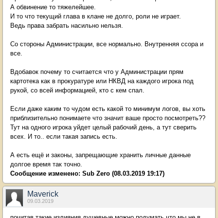
А обвинение то тяжелейшее.
И то что текущий глава в клане не долго, роли не играет.
Ведь права забрать насильно нельзя.
Со стороны Администрации, все нормально. Внутренняя ссора и
все.
Вдобавок почему то считается что у Администрации прям
картотека как в прокуратуре или НКВД на каждого игрока под
рукой, со всей информацией, кто с кем спал.
Если даже каким то чудом есть какой то минимум логов, вы хоть
приблизительно понимаете что значит ваше просто посмотреть??
Тут на одного игрока уйдет целый рабочий день, а тут сверить
всех. И то.. если такая запись есть.
А есть ещё и законы, запрещающие хранить личные данные
долгое время так точно.
Сообщение изменено:
Sub Zero
(08.03.2019 19:17)
Maveriсk
09.03.2019
почитав такие излияния душевные можно подумать что мы не в