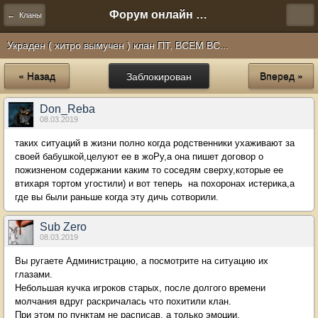
Форум онлайн игры "Новая Эра" (Нюра Биз)
← Кланы
Украден ( хитро вымучен ) клан ПТ, ВСЕМ ВС...
« Назад
Заблокирован
Вперед »
Don_Reba
08.03.2019
таких ситуаций в жизни полно когда родственники ухаживают за
своей бабушкой,целуют ее в жоРу,а она пишет договор о
пожизненом содержании каким то соседям сверху,которые ее
втихаря тортом угостили) и вот теперь на похоронах истерика,а
где вы были раньше когда эту дичь сотворили.
Sub Zero
08.03.2019
Вы ругаете Администрацию, а посмотрите на ситуацию их
глазами.
Небольшая кучка игроков старых, после долгого времени
молчания вдруг раскричалась что похитили клан.
При этом по пунктам не расписав, а только эмоции.