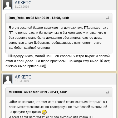
АЛКЕТС
31.03.2019
Don_Reba, on 08 Mar 2019 - 13:08, said:
Я его в веселой башне держу,вот ты долгожитель ПТ,раньше так в
ПТ не попасть,если бы не шунька я бы хрен влез,учитывая что я
без раров) в клане была домашняя обстановка.позднее думал
вернуться а там Доберман,пообщавшись с ним понял что это
долбойеп крайней степени
ШШшуууууничка, малой наш.. он совсем быстро вырос и папкой
стал и свои дела.. на нюро проебаом.. но когда ему было 16 лет,
писюку было прикольно))
АЛКЕТС
31.03.2019
MOBIDIK, on 12 Mar 2019 - 20:43, said:
чайки не кричите, кто там мега главой хочет стать из "старых", вы
легко можете связаться по телефону и не "вые" своей писаниной
на форуме для цирка
.
И всем дадут чего хотят, если это выгодно для клана ПТ.