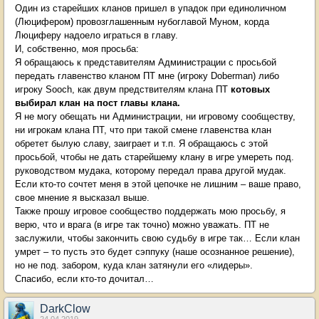
Один из старейших кланов пришел в упадок при единоличном
(Люцифером) провозглашенным нубоглавой Муном, корда
Люциферу надоело играться в главу.
И, собственно, моя просьба:
Я обращаюсь к представителям Администрации с просьбой
передать главенство кланом ПТ мне (игроку Doberman) либо
игроку Sooch, как двум предствителям клана ПТ
котовых
выбирал клан на пост главы клана.
Я не могу обещать ни Администрации, ни игровому сообществу,
ни игрокам клана ПТ, что при такой смене главенства клан
обретет былую славу, заиграет и т.п. Я обращаюсь с этой
просьбой, чтобы не дать старейшему клану в игре умереть под.
руководством мудака, которому передал права другой мудак.
Если кто-то сочтет меня в этой цепочке не лишним – ваше право,
свое мнение я высказал выше.
Также прошу игровое сообщество поддержать мою просьбу, я
верю, что и врага (в игре так точно) можно уважать. ПТ не
заслужили, чтобы закончить свою судьбу в игре так… Если клан
умрет – то пусть это будет сэппуку (наше осознанное решение),
но не под. забором, куда клан затянули его «лидеры».
Спасибо, если кто-то дочитал…
DarkClow
24.04.2019