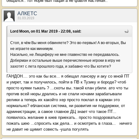
общался.. тот норм был пацан а не фавля настеная..
АЛКЕТС
31.03.2019
Lord Moon, on 01 Mar 2019 - 22:08, said:
Стоп, в чём Вы меня обвиняете? Это во-первых! А во-вторых, Вы
не играете как минимум.
Насильно, не Люциферу не мне главенство не передавалось.
Доберман и остальные выше перечисленные игроки в игру не
захотят с лета прошлого года, и забавно что Вы хотите?
ГАНДОН.... это как бы все... я обещал лансеру и аку со мной ПТ
и умрет, так и получилось, пойти в ПВ к Тузику и бороде? чтоб
просто куями тыкать ? ...скоты вы..такой клан убили. ато что ты
против всей нюры дрались и не спали ночами зарабатывали
релики а теперь их какойто хер просто поклал в карман это
нормально? ебланская система, ни развития ни поддержки, от
администрации, а самое главное ДЦ знает что такое ПТ...
появилось желание в киев приехать.. просто поздороваться
пожать шею ...спросить как дела... и осмотреть в глаза... ничего
не давит не щимит совесть -ушла погулять