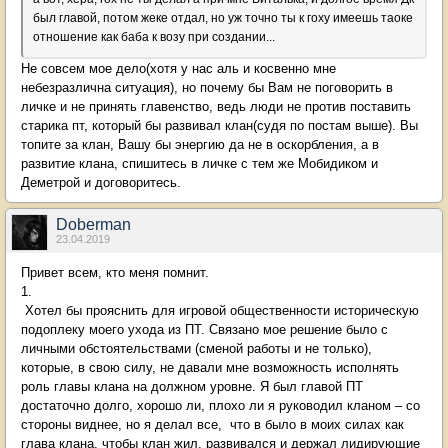
был главой, потом жеке отдал, но уж точно ты к гоху имеешь таоке
отношение как баба к возу при создании...
Не совсем мое дело(хотя у нас аль и косвенно мне
небезразлична ситуация), но почему бы Вам не поговорить в
личке и не принять главенство, ведь люди не против поставить
старика пт, который бы развивал клан(судя по постам выше). Вы
топите за клан, Вашу бы энергию да не в оскорбления, а в
развитие клана, спишитесь в личке с тем же Мобидиком и
Деметрой и договоритесь.
Doberman
23.04.2019
Привет всем, кто меня помнит.
1.
Хотел бы прояснить для игровой общественности историческую
подоплеку моего ухода из ПТ. Связано мое решение было с
личными обстоятельствами (сменой работы и не только),
которые, в свою силу, не давали мне возможность исполнять
роль главы клана на должном уровне. Я был главой ПТ
достаточно долго, хорошо ли, плохо ли я руководил кланом – со
стороны виднее, но я делал все, что в было в моих силах как
глава клана, чтобы клан жил, развивался и держал лидирующие