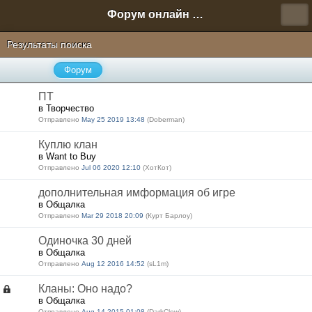
Форум онлайн игры "Новая Эра" (Нюра Биз)
Результаты поиска
Форум
ПТ
в Творчество
Отправлено
May 25 2019 13:48
(Doberman)
Куплю клан
в Want to Buy
Отправлено
Jul 06 2020 12:10
(ХотКот)
дополнительная имформация об игре
в Общалка
Отправлено
Mar 29 2018 20:09
(Курт Барлоу)
Одиночка 30 дней
в Общалка
Отправлено
Aug 12 2016 14:52
(sL1m)
Кланы: Оно надо?
в Общалка
Отправлено
Aug 14 2015 01:08
(DarkClow)