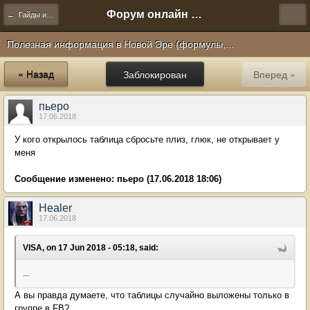
Форум онлайн игры "Новая Эра" (Нюра Биз)
← Гайды и другое
Полезная информация в Новой Эре (формулы,...
« Назад
Заблокирован
Вперед »
пьеро
17.06.2018
У кого открылось таблица сбросьте плиз, глюк, не открывает у
меня
Сообщение изменено:
пьеро
(17.06.2018 18:06)
Healer
17.06.2018
VISA, on 17 Jun 2018 - 05:18, said:
...
А вы правда думаете, что таблицы случайно выложены только в
группе в FB?