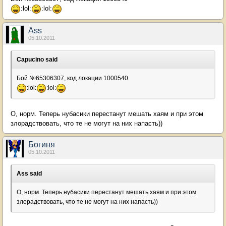
:lol:
:lol:
Ass
05.10.2011
Capucino said
Бой №65306307, код локации 1000540
:lol:
:lol:
О, норм. Теперь нубасики перестанут мешать хаям и при этом
злорадствовать, что те не могут на них напасть))
Бoгиня
05.10.2011
Ass said
О, норм. Теперь нубасики перестанут мешать хаям и при этом
злорадствовать, что те не могут на них напасть))