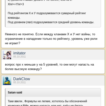
Xlvl<=Ylvl+3
Под рейтингом Х и У подразумевается сумарный рейтинг
команды.
Под уровнем (лвл) подразумевается средний уровень команды.
Немного не понятно. Если между кланами Х и У нет войны, то
ограничение в нападении только по рейтингу, уровень уже роли
не играет?
imitator
05.10.2011
вопрос про х меньше y на 5 уровней, то они могут напасть на
более высокую команду?
DarkClow
05.10.2011
Sаtan said
Таки ввели.. Формулы не легкие, хотелось бы обозначений
кружочка в ВМе, можно напасть или нет, дабы не бегать