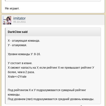
Не играет.
imitator
05.10.2011
DarkClow said
Х - атакующая команда.
У - атакуемая.
Уровни команды У: 8-16.
У состоит в клане.
Х сможет напасть на У, если рейтинг Х не превышает рейтинг У
более, чем в 2 раза.
Xrate<=2Yrate
Под рейтингом Х и У подразумевается сумарный рейтинг
команды.
Под уровнем (лвл) подразумевается средний уровень команды.