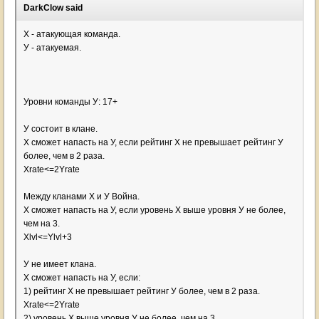
DarkClow said
Х - атакующая команда.
У - атакуемая.
Уровни команды У: 17+
У состоит в клане.
Х сможет напасть на У, если рейтинг Х не превышает рейтинг У
более, чем в 2 раза.
Xrate<=2Yrate
Между кланами Х и У Война.
Х сможет напасть на У, если уровень Х выше уровня У не более,
чем на 3.
Xlvl<=Ylvl+3
У не имеет клана.
Х сможет напасть на У, если:
1) рейтинг Х не превышает рейтинг У более, чем в 2 раза.
Xrate<=2Yrate
2) уровень Х выше уровня У не более, чем на 3.