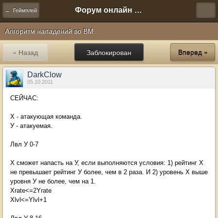
Форум онлайн игры "Новая Эра" (Нюра Биз)
← Геймплей
Алгоритм нападений во ВМ.
« Назад
Заблокирован
Вперед »
DarkClow
05.10.2011
СЕЙЧАС:
Х - атакующая команда.
У - атакуемая.
Лвл У 0-7
Х сможет напасть на У, если выполняются условия: 1) рейтинг Х
не превышает рейтинг У более, чем в 2 раза. И 2) уровень Х выше
уровня У не более, чем на 1.
Xrate<=2Yrate
Xlvl<=Ylvl+1