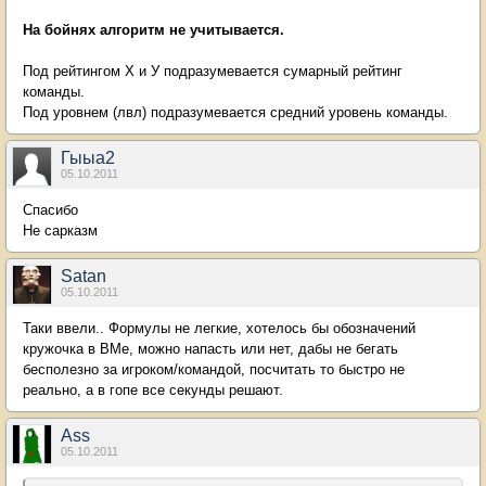
На бойнях алгоритм не учитывается.
Под рейтингом Х и У подразумевается сумарный рейтинг
команды.
Под уровнем (лвл) подразумевается средний уровень команды.
Гыыа2
05.10.2011
Спасибо
Не сарказм
Sаtan
05.10.2011
Таки ввели.. Формулы не легкие, хотелось бы обозначений
кружочка в ВМе, можно напасть или нет, дабы не бегать
бесполезно за игроком/командой, посчитать то быстро не
реально, а в гопе все секунды решают.
Ass
05.10.2011