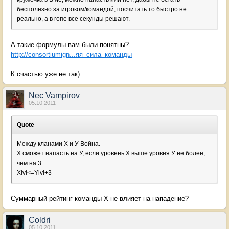
бесполезно за игроком/командой, посчитать то быстро не
реально, а в гопе все секунды решают.
А такие формулы вам были понятны?
http://consortiumign...яя_сила_команды
К счастью уже не так)
Nec Vampirov
05.10.2011
Quote
Между кланами Х и У Война.
Х сможет напасть на У, если уровень Х выше уровня У не более,
чем на 3.
Xlvl<=Ylvl+3
Суммарный рейтинг команды X не влияет на нападение?
Coldri
05.10.2011