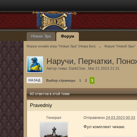
Новая Эра
Форум
Форум онлайн игры "Новая Эра" (Нюра Биз)
→
Форум "Новой Эры"
Наручи, Перчатки, Поно
Автор темы:
DarkClow
,
Mar 21 2023 21:31
НАЗАД
Выбор страницы
1
2
3
40 ответов в этой теме
Pravedniy
Генерал
Отправлено
24.03.2023 00:33
Фул комплект чекаю.