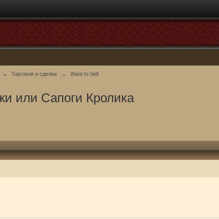
→
Торговля и сделки
→
Want to Sell
жи или Сапоги Кролика