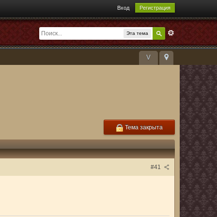
Вход
Регистрация
Эта тема
V
Тема закрыта
#41