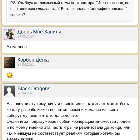
P.S. Улыбнул англоязычный коммент с апстора: "Игра классная, но
я не понимаю
клингонский
" Есть-ли полная "англифицированая"
версия?
Дверь Мне Запили
24.05.2024
Актуально.
Корбен Детка
27.04.2025
Black Dragons
28.04.2025
Раз апнули эту тему, кину и я свою идею, кто знает может быть
когда у разработчиков появятся время и желание из всего
соберут лучшее и что то да склепают.
Олайн игра подразумевает собой кооперацию множества людей,
и по моему именно эта часть игры не реализована до конца, или
как минимум не соответствует реалиям которые хотели бы
видеть игроки.