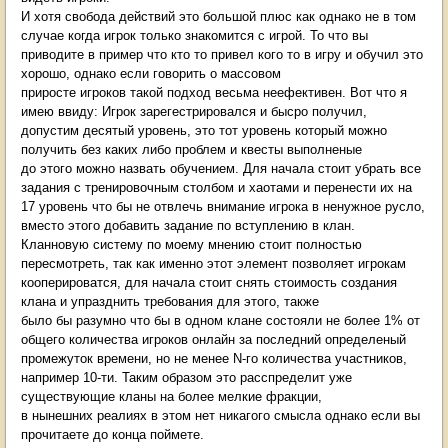
И хотя свобода действий это большой плюс как однако не в том
случае когда игрок только знакомится с игрой. То что вы
приводите в пример что кто то привел кого то в игру и обучил это
хорошо, однако если говорить о массовом
приросте игроков такой подход весьма неефективен. Вот что я
имею ввиду: Игрок зарегестрировался и бысро получил,
допустим десятый уровень, это тот уровень который можно
получить без каких либо проблем и квесты выполненые
до этого можно назвать обучением. Для начала стоит убрать все
задания с тренировочным столбом и хаотами и перенести их на
17 уровень что бы не отвлечь внимание игрока в ненужное русло,
вместо этого добавить задание по вступлению в клан.
Кланновую систему по моему мнению стоит полностью
пересмотреть, так как именно этот элемент позволяет игрокам
кооперироватся, для начала стоит снять стоимость создания
клана и упразднить требования для этого, также
было бы разумно что бы в одном клане состояли не более 1% от
общего количества игроков онлайн за последний определеный
промежуток времени, но не менее N-го количества участников,
например 10-ти. Таким образом это расспределит уже
существующие кланы на более мелкие фракции,
в нынешних реалиях в этом нет никагого смысла однако если вы
прочитаете до конца поймете.