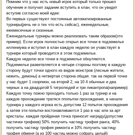
Помним что у нас есть новый игрок который только прошел
обучение и получил задание вступить в клан, что он увидит
вступив согласно моей идее:
Во первых существуют постоянные автоматизированные
турниры(речь не о тех что есть сейсас), еженедельные,
ежемесечные и сезонные.
Еженедельные турниры можно реализовать таким образом(это
пример). Если игрок полностью открыл все точки в подземелье
иллениума и вступил в клан каждую неделю он учавствует в
турнире который проводится в этом подземелье.
Каждую неделю все точки в подземелье обнуляются.
Подземелье разветвляется в четыре стороны поэтому в каждую
сторону будут точки одного из видов монстров (лесные жители,
нежить, демоны) а четвертая сторона общая. так на первой точке
у нас будет 1 скорпион, на второй 2, на 10 4 обычных и два
черных а на двадцатой 5 тигролюдей и три ликантропа(например).
Каждую точку пожно проходить только 1 раз за турнир и на
каждое прохождение тратяся ппопытки прохождения, в начале
турнира у каждого игрока есть допустим 12 попыток прохождения
а затем эти попытки востонавливаются 1 раз в час или за арт
кристалы. каждая пройденая точка приносит награду(допустим
частички трофеев) 50% получить частицу трофея ранга, 40%
получить частицу трофея ремонта и 10% получить частицу
трофея обменя (а из 100 частиц можно собрать целый)