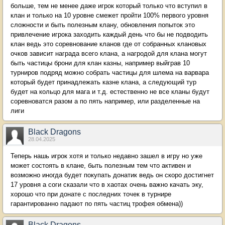
больше, тем не менее даже игрок который только что вступил в
клан и только на 10 уровне смежет пройти 100% первого уровня
сложности и быть полезным клану, обновления попыток это
привлечение игрока заходить каждый день что бы не подводить
клан ведь это соревнование кланов где от собранных клановых
очков зависит награда всего клана, а нагродой для клана могут
быть частицы брони для клан казны, например выйграв 10
турниров подряд можно собрать частицы для шлема на варвара
который будет принадлежать казне клана, а следующий тур
будет на кольцо для мага и т.д. естественно не все кланы будут
соревноватся разом а по пять например, или разделенные на
лиги
Black Dragons
28.04.2025
Теперь нашь игрок хотя и только недавно зашел в игру но уже
может состоять в клане, быть полезным тем что активен и
возможно иногда будет покупать донатик ведь он скоро достигнет
17 уровня а соги сказали что в хаотах очень важно качать эку,
хорошо что при донате с последних точек в турнире
гарантированно падают по пять частиц трофея обмена))
Black Dragons