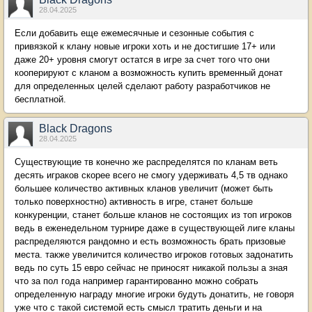
28.04.2025
Если добавить еще ежемесячные и сезонные события с
привязкой к клану новые игроки хоть и не достигшие 17+ или
даже 20+ уровня смогут остатся в игре за счет того что они
кооперируют с кланом а возможность купить временный донат
для определенных целей сделают работу разработчиков не
бесплатной.
Black Dragons
28.04.2025
Существующие тв конечно же распределятся по кланам веть
десять играков скорее всего не смогу удерживать 4,5 тв однако
большее количество активных кланов увеличит (может быть
только поверхностно) активность в игре, станет больше
конкуренции, станет больше кланов не состоящих из топ игроков
ведь в еженедельном турнире даже в существующей лиге кланы
распределяются рандомно и есть возможность брать призовые
места. также увеличится количество игроков готовых задонатить
ведь по суть 15 евро сейчас не приносят никакой пользы а зная
что за пол года например гарантированно можно собрать
определенную награду многие игроки будуть донатить, не говоря
уже что с такой системой есть смысл тратить деньги и на