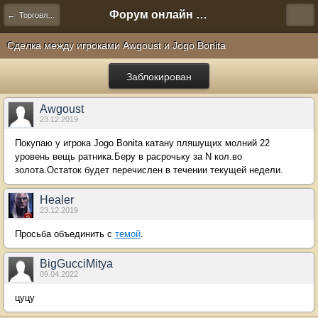
Форум онлайн игры "Новая Эра" (Нюра Биз)
← Торговля и сделки
Сделка между игроками Awgoust и Jogo Bonita
Заблокирован
Awgoust
23.12.2019
Покупаю у игрока Jogo Bonita катану пляшущих молний 22
уровень вещь ратника.Беру в расрочьку за N кол.во
золота.Остаток будет перечислен в течении текущей недели.
Healer
23.12.2019
Просьба объединить с
темой
.
BigGucciMitya
09.04.2022
цуцу