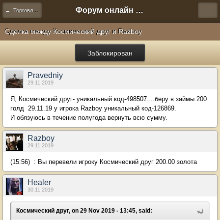
Форум онлайн игры "Новая Эра" (Нюра Биз)
← Торговля и сделки
Сделка между Космический друг и Razboy
Заблокирован
Pravedniy
29.11.2019
Я, Космический друг- уникальный код-498507....беру в займы 200
голд 29.11.19 у игрока Razboy уникальный код-126869.
И обязуюсь в течение полугода вернуть всю сумму.
Razboy
29.11.2019
(15:56) : Вы перевели игроку Космический друг 200.00 золота
Healer
30.11.2019
Космический друг, on 29 Nov 2019 - 13:45, said: