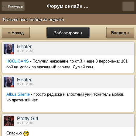
Форум онлайн игры "Новая Эра" (Нюра Биз)
← Конкурсы
Больше всех побед за неделю
« Назад
Заблокирован
Вперед »
Healer
05.11.2018
HO0LIGANS
- Получил наказание по ст.3 + еще 3 персонажа: 101
бой на мобах за указанный период. Думай сам.
Healer
05.11.2018
Albus Silente
- просто редиска и злостный уничтожитель мобов,
но претензий нет
Pretty Girl
05.11.2018
Спасибо