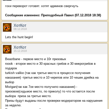
гохи переворот готовят. хотят админов свергнуть
Сообщение изменено:
Преподобный Павел
(07.12.2018 18:38)
ХотКот
08.12.2018
Lets the hunt begin!
ХотКот
15.12.2018
Beastbane - первое место и 10г призовых
roook - второе место и 30 красных грибов и 30 микрогрибов в
подарок
turkish valike (так как третье место в процессе получения
наказания) -третье место и 10 черепов или 10 чешек дрейка на
выбор
Mistgan(так как 7ое место получило наказание) -
призовое(седьмое место, по приколу) то что остается после
выбора приза за третье место.
Призы будут выданы после проверки модератором на нарушения
за неделю.