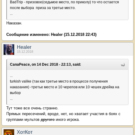
BadTrip - призовое(седьмое место, по приколу) то что остается
после выбора приза за третье место.
...
Наказан.
Сообщение изменено:
Healer
(15.12.2018 22:43)
Healer
15.12.2018
CanaPeace, on 14 Dec 2018 - 22:13, said:
...
turkish valike (так как третье место в процессе получения
наказания) -третье место и 10 черепов или 10 чешек дрейка на
выбор
...
Тут тоже все очень странно.
Прямых пересечений, вроде, нет, но хватает участия в боях с
группами мультов
другого
иного игрока.
ХотКот