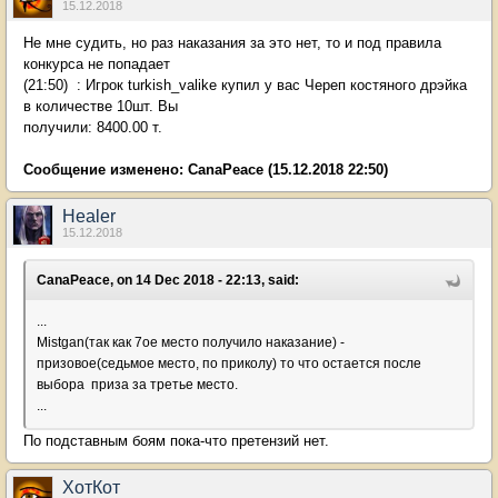
15.12.2018
Не мне судить, но раз наказания за это нет, то и под правила
конкурса не попадает
(21:50) : Игрок turkish_valike купил у вас Череп костяного дрэйка
в количестве 10шт. Вы
получили: 8400.00 т.
Сообщение изменено:
CanaPeace
(15.12.2018 22:50)
Healer
15.12.2018
CanaPeace, on 14 Dec 2018 - 22:13, said:
...
Mistgan(так как 7ое место получило наказание) -
призовое(седьмое место, по приколу) то что остается после
выбора приза за третье место.
...
По подставным боям пока-что претензий нет.
ХотКот