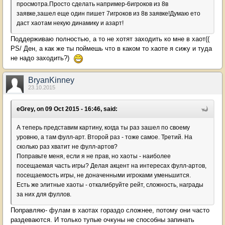
просмотра.Просто сделать например-6игроков из 8в
заявке,зашел еще один пишет 7игроков из 8в заявке!Думаю ето
даст хаотам некую динамику и азарт!
Поддерживаю полностью, а то не хотят заходить ко мне в хаот((
PS/ Ден, а как же ты поймешь что в каком то хаоте я сижу и туда
не надо заходить?)
BryanKinney
23.10.2015
eGrey, on 09 Oct 2015 - 16:46, said:
А теперь представим картину, когда ты раз зашел по своему
уровню, а там фулл-арт. Второй раз - тоже самое. Третий. На
сколько раз хватит не фулл-артов?
Поправьте меня, если я не прав, но хаоты - наиболее
посещаемая часть игры? Делая акцент на интересах фулл-артов,
посещаемость игры, не доначенными игроками уменьшится.
Есть же элитные хаоты - откалибруйте рейт, сложность, награды
за них для фуллов.
Поправляю- фулам в хаотах гораздо сложнее, потому они часто
раздеваются. И только тупые очкуны не способны запинать