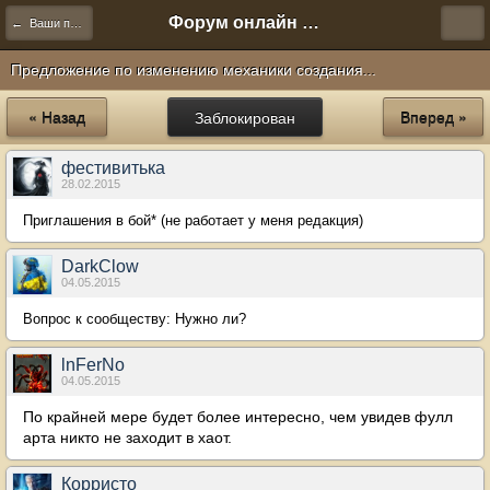
Форум онлайн игры "Новая Эра" (Нюра Биз)
← Ваши предложения
Предложение по изменению механики создания...
« Назад
Заблокирован
Вперед »
фестивитька
28.02.2015
Приглашения в бой* (не работает у меня редакция)
DarkClow
04.05.2015
Вопрос к сообществу: Нужно ли?
lnFerNo
04.05.2015
По крайней мере будет более интересно, чем увидев фулл
арта никто не заходит в хаот.
Корристо