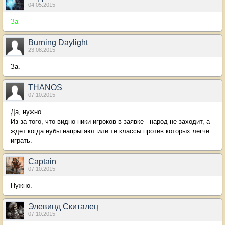
04.05.2015
За
Burning Daylight
23.08.2015
За.
THANOS
07.10.2015
Да, нужно.
Из-за того, что видно ники игроков в заявке - народ не заходит, а
ждет когда нубы напрыгают или те классы против которых легче
играть.
Captain
07.10.2015
Нужно.
Элевинд Скиталец
07.10.2015