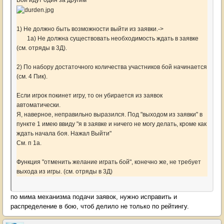
Бои идут один за другим
1) Не должно быть возможности выйти из заявки.->
1а) Не должна существовать необходимость ждать в заявке
(см. отряды в 3Д).
2) По набору достаточного количества участников бой начинается
(см. 4 Пик).
Если игрок покинет игру, то он убирается из заявок
автоматически.
Я, наверное, неправильно выразился. Под "выходом из заявки" в
пункте 1 имею ввиду "я в заявке и ничего не могу делать, кроме как
ждать начала боя. Нажал Выйти"
См. п 1а.
Функция "отменить желание играть бой", конечно же, не требует
выхода из игры. (см. отряды в 3Д)
по мима механизма подачи заявок, нужно исправить и
распределение в бою, чтоб делило не только по рейтингу.