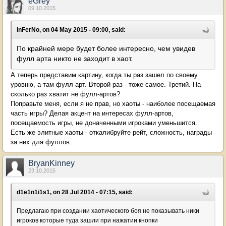
eGrey
09.10.2015
lnFerNo, on 04 May 2015 - 09:00, said:
По крайней мере будет более интересно, чем увидев
фулл арта никто не заходит в хаот.
А теперь представим картину, когда ты раз зашел по своему
уровню, а там фулл-арт. Второй раз - тоже самое. Третий. На
сколько раз хватит не фулл-артов?
Поправьте меня, если я не прав, но хаоты - наиболее посещаемая
часть игры? Делая акцент на интересах фулл-артов,
посещаемость игры, не доначенными игроками уменьшится.
Есть же элитные хаоты - откалибруйте рейт, сложность, награды
за них для фуллов.
BryanKinney
23.10.2015
d1e1n1i1s1, on 28 Jul 2014 - 07:15, said:
Предлагаю при создании хаотического боя не показывать ники
игроков которые туда зашли при нажатии кнопки