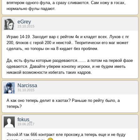
впятером одного фула, а сразу сливаются. Сам хожу в госах,
нормально фулы падают.
eGrey
23.10.2015
Играю 14-19. Заходит вар с рейтом 4к и кладет всех. Луков с пг
200, блоков с герой 200 и неистой.. Теоритически его маг может
сделать, но топоры он на 8 кидает без проблем.
Да, есть фулы которые раздеваются....... а потом на первой фазе
одеваются. Давайте уберем конопку игроки, и не будем иметь
никакой возможности избегать таких кадров.
Narcissa
31.10.2015
А как оно теперь делит в хаотах? Раньше по рейту было, а
теперь?
fokus_
19.06.2017
Ээээй.И так 666 контракт еле прохожу,а теперь еще и не буду