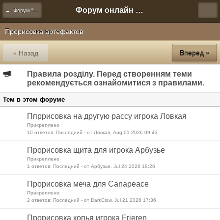
Форум онлайн игры "Новая Эра" (Нюра Биз)
← Форум "Новой Эры"
Прорисовка артефактов
« Назад
Вперед »
Правила розділу. Перед створенням теми
рекомендується ознайомитися з правилами.
Тем в этом форуме
Ппррисовка на другую рассу игрока Ловкая
Прикреплено
10 ответов: Последний - от Ловкая, Aug 01 2026 09:43
Прорисовка щита для игрока Арбузье
Прикреплено
1 ответов: Последний - от Арбузье, Jul 24 2026 18:26
Прорисовка меча для Canapeace
Прикреплено
2 ответов: Последний - от DarkClow, Jul 21 2026 17:36
Прорисовка копья игрока Frieren