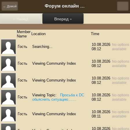
Форум онлайн игры "Новая Эра" (Нюра Биз)
← Домой
« Назад
Вперед »
Member
Location
Time
Name
10.08.2026
No options
Гость
Searching...
08:12
available
10.08.2026
No options
Гость
Viewing Community Index
08:12
available
10.08.2026
No options
Гость
Viewing Community Index
08:12
available
Viewing Topic:
Просьба к DC
10.08.2026
No options
Гость
обьяснить ситуацию.......
08:12
available
10.08.2026
No options
Гость
Viewing Community Index
08:11
available
10.08.2026
No options