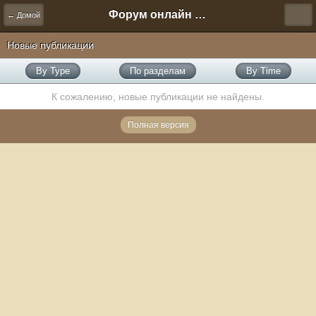
Форум онлайн игры "Новая Эра" (Нюра Биз)
← Домой
Новые публикации
By Type
По разделам
By Time
К сожалению, новые публикации не найдены.
Полная версия