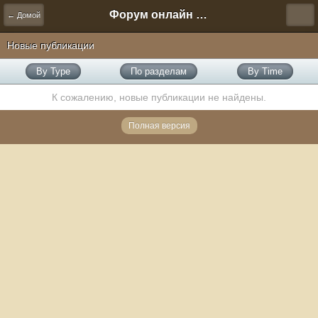
Форум онлайн игры "Новая Эра" (Нюра Биз)
← Домой
Новые публикации
By Type
По разделам
By Time
К сожалению, новые публикации не найдены.
Полная версия