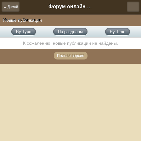
Форум онлайн игры "Новая Эра" (Нюра Биз)
← Домой
Новые публикации
By Type
По разделам
By Time
К сожалению, новые публикации не найдены.
Полная версия