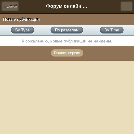
Форум онлайн игры "Новая Эра" (Нюра Биз)
← Домой
Новые публикации
By Type
По разделам
By Time
К сожалению, новые публикации не найдены.
Полная версия