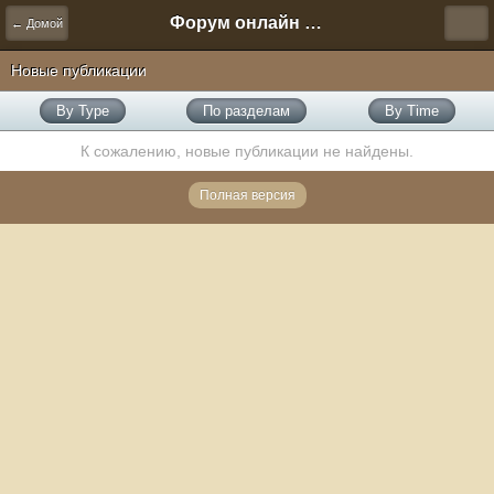
Форум онлайн игры "Новая Эра" (Нюра Биз)
← Домой
Новые публикации
By Type
По разделам
By Time
К сожалению, новые публикации не найдены.
Полная версия