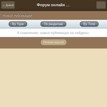
Форум онлайн игры "Новая Эра" (Нюра Биз)
← Домой
Новые публикации
By Type
По разделам
By Time
К сожалению, новые публикации не найдены.
Полная версия