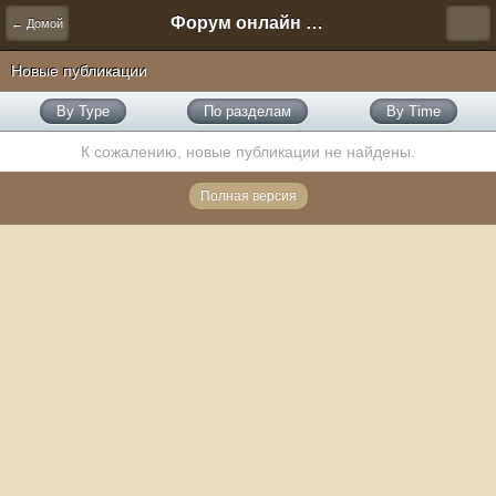
Форум онлайн игры "Новая Эра" (Нюра Биз)
← Домой
Новые публикации
By Type
По разделам
By Time
К сожалению, новые публикации не найдены.
Полная версия