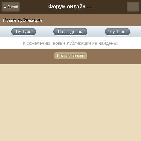
Форум онлайн игры "Новая Эра" (Нюра Биз)
← Домой
Новые публикации
By Type
По разделам
By Time
К сожалению, новые публикации не найдены.
Полная версия