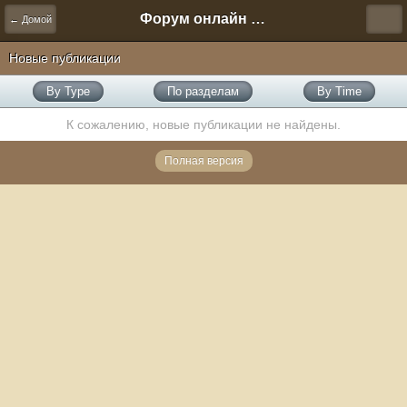
Форум онлайн игры "Новая Эра" (Нюра Биз)
← Домой
Новые публикации
By Type
По разделам
By Time
К сожалению, новые публикации не найдены.
Полная версия