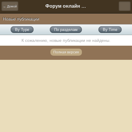
Форум онлайн игры "Новая Эра" (Нюра Биз)
← Домой
Новые публикации
By Type
По разделам
By Time
К сожалению, новые публикации не найдены.
Полная версия