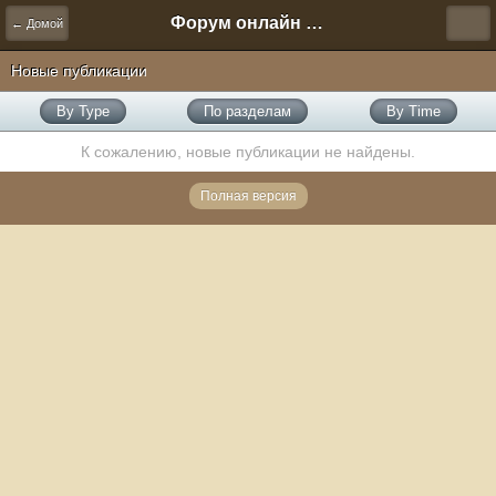
Форум онлайн игры "Новая Эра" (Нюра Биз)
← Домой
Новые публикации
By Type
По разделам
By Time
К сожалению, новые публикации не найдены.
Полная версия