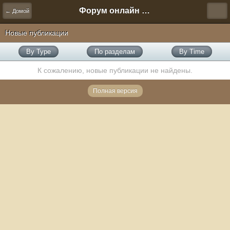
Форум онлайн игры "Новая Эра" (Нюра Биз)
← Домой
Новые публикации
By Type
По разделам
By Time
К сожалению, новые публикации не найдены.
Полная версия