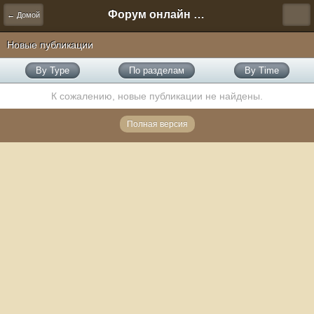
Форум онлайн игры "Новая Эра" (Нюра Биз)
← Домой
Новые публикации
By Type
По разделам
By Time
К сожалению, новые публикации не найдены.
Полная версия