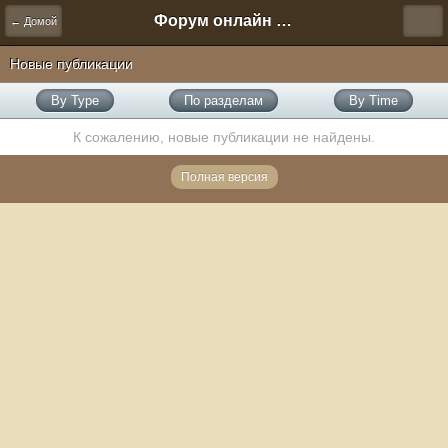
Форум онлайн игры "Новая Эра" (Нюра Биз)
← Домой
Новые публикации
By Type
По разделам
By Time
К сожалению, новые публикации не найдены.
Полная версия