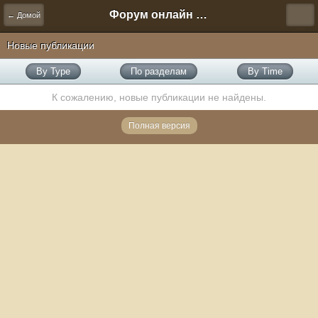
Форум онлайн игры "Новая Эра" (Нюра Биз)
← Домой
Новые публикации
By Type
По разделам
By Time
К сожалению, новые публикации не найдены.
Полная версия