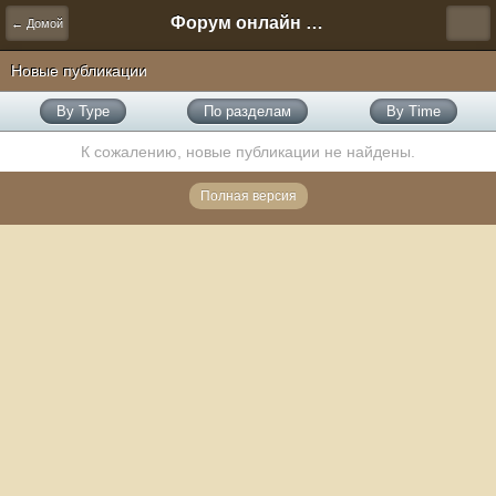
Форум онлайн игры "Новая Эра" (Нюра Биз)
← Домой
Новые публикации
By Type
По разделам
By Time
К сожалению, новые публикации не найдены.
Полная версия