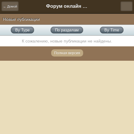
Форум онлайн игры "Новая Эра" (Нюра Биз)
← Домой
Новые публикации
By Type
По разделам
By Time
К сожалению, новые публикации не найдены.
Полная версия