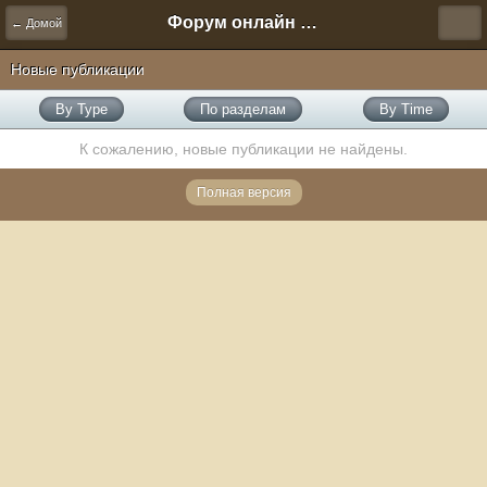
Форум онлайн игры "Новая Эра" (Нюра Биз)
← Домой
Новые публикации
By Type
По разделам
By Time
К сожалению, новые публикации не найдены.
Полная версия