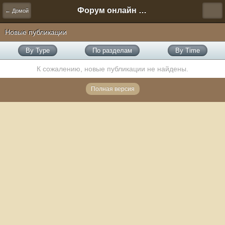
Форум онлайн игры "Новая Эра" (Нюра Биз)
← Домой
Новые публикации
By Type
По разделам
By Time
К сожалению, новые публикации не найдены.
Полная версия