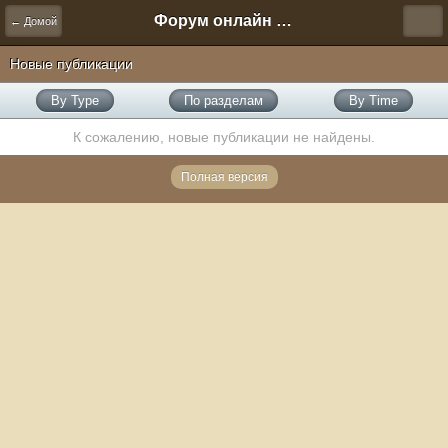
Форум онлайн игры "Новая Эра" (Нюра Биз)
← Домой
Новые публикации
By Type
По разделам
By Time
К сожалению, новые публикации не найдены.
Полная версия