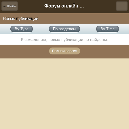
Форум онлайн игры "Новая Эра" (Нюра Биз)
← Домой
Новые публикации
By Type
По разделам
By Time
К сожалению, новые публикации не найдены.
Полная версия