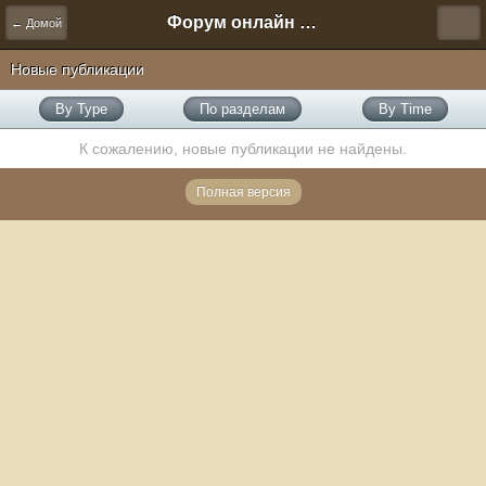
Форум онлайн игры "Новая Эра" (Нюра Биз)
← Домой
Новые публикации
By Type
По разделам
By Time
К сожалению, новые публикации не найдены.
Полная версия