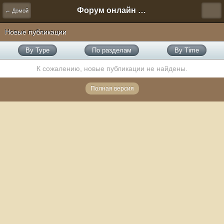
Форум онлайн игры "Новая Эра" (Нюра Биз)
← Домой
Новые публикации
By Type
По разделам
By Time
К сожалению, новые публикации не найдены.
Полная версия