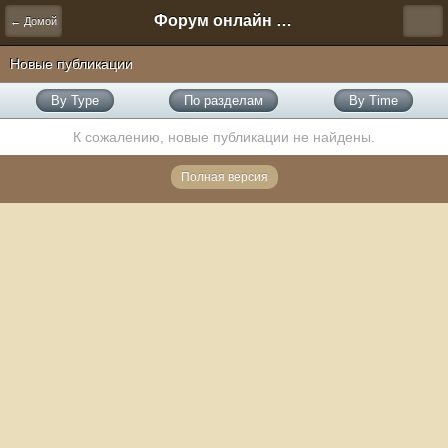
Форум онлайн игры "Новая Эра" (Нюра Биз)
← Домой
Новые публикации
By Type
По разделам
By Time
К сожалению, новые публикации не найдены.
Полная версия