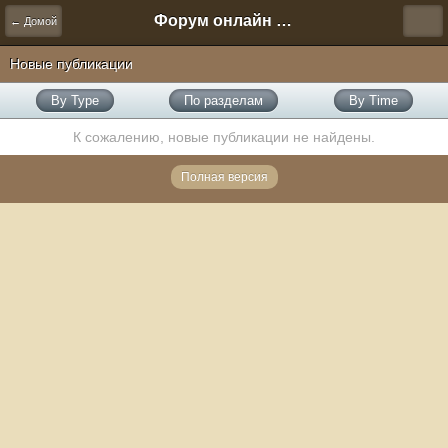
Форум онлайн игры "Новая Эра" (Нюра Биз)
← Домой
Новые публикации
By Type
По разделам
By Time
К сожалению, новые публикации не найдены.
Полная версия