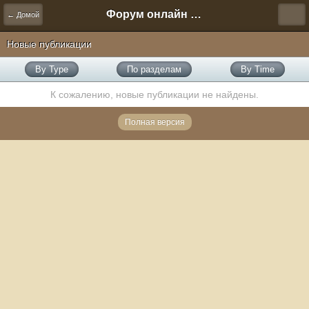
Форум онлайн игры "Новая Эра" (Нюра Биз)
← Домой
Новые публикации
By Type
По разделам
By Time
К сожалению, новые публикации не найдены.
Полная версия