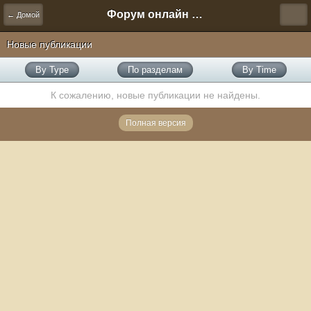
Форум онлайн игры "Новая Эра" (Нюра Биз)
← Домой
Новые публикации
By Type
По разделам
By Time
К сожалению, новые публикации не найдены.
Полная версия