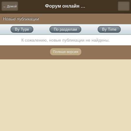
Форум онлайн игры "Новая Эра" (Нюра Биз)
← Домой
Новые публикации
By Type
По разделам
By Time
К сожалению, новые публикации не найдены.
Полная версия