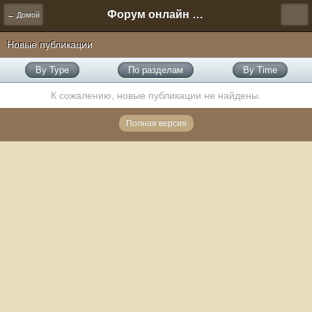
Форум онлайн игры "Новая Эра" (Нюра Биз)
← Домой
Новые публикации
By Type
По разделам
By Time
К сожалению, новые публикации не найдены.
Полная версия