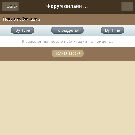
Форум онлайн игры "Новая Эра" (Нюра Биз)
← Домой
Новые публикации
By Type
По разделам
By Time
К сожалению, новые публикации не найдены.
Полная версия