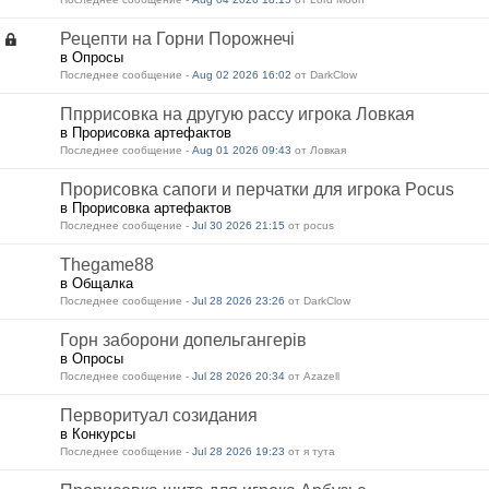
Рецепти на Горни Порожнечі
в Опросы
Последнее сообщение -
Aug 02 2026 16:02
от DarkClow
Ппррисовка на другую рассу игрока Ловкая
в Прорисовка артефактов
Последнее сообщение -
Aug 01 2026 09:43
от Ловкая
Прорисовка сапоги и перчатки для игрока Pocus
в Прорисовка артефактов
Последнее сообщение -
Jul 30 2026 21:15
от pocus
Thegame88
в Общалка
Последнее сообщение -
Jul 28 2026 23:26
от DarkClow
Горн заборони допельгангерів
в Опросы
Последнее сообщение -
Jul 28 2026 20:34
от Azazell
Перворитуал созидания
в Конкурсы
Последнее сообщение -
Jul 28 2026 19:23
от я тута