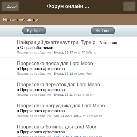
Форум онлайн игры "Новая Эра" (Нюра Биз)
← Домой
Новые публикации
By Type
By Time
Найкращий джаггенаут гри. Турнір
3 страниц
в От разработчиков
Последнее сообщение -
Вчера, 21:37
от х_ТРОЛЬ_х
Прорисовка пояса для Lord Moon
в Прорисовка артефактов
Последнее сообщение -
Вчера, 17:12
от Lord Moon
Прорисовка перчаток для Lord Moon
в Прорисовка артефактов
Последнее сообщение -
Вчера, 17:11
от Lord Moon
Прорисовка нагрудника для Lord Moon
в Прорисовка артефактов
Последнее сообщение -
Aug 04 2026 18:17
от Lord Moon
Прорисовка ботинок для Lord Moon
в Прорисовка артефактов
Последнее сообщение -
Aug 04 2026 18:15
от Lord Moon