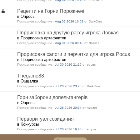
Рецепти на Горни Порожнечі
в Опросы
Последнее сообщение -
Aug 02 2026 16:02
от DarkClow
Ппррисовка на другую рассу игрока Ловкая
в Прорисовка артефактов
Последнее сообщение -
Aug 01 2026 09:43
от Ловкая
Прорисовка сапоги и перчатки для игрока Pocus
в Прорисовка артефактов
Последнее сообщение -
Jul 30 2026 21:15
от pocus
Thegame88
в Общалка
Последнее сообщение -
Jul 28 2026 23:26
от DarkClow
Горн заборони допельгангерів
в Опросы
Последнее сообщение -
Jul 28 2026 20:34
от Azazell
Перворитуал созидания
в Конкурсы
Последнее сообщение -
Jul 28 2026 19:23
от я тута