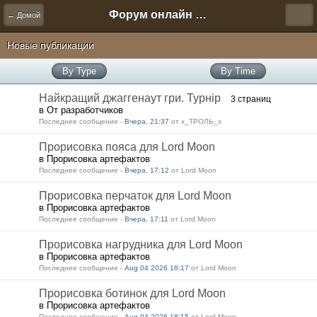
Форум онлайн игры "Новая Эра" (Нюра Биз)
← Домой
Новые публикации
By Type
By Time
Найкращий джаггенаут гри. Турнір
3 страниц
в От разработчиков
Последнее сообщение -
Вчера, 21:37
от х_ТРОЛЬ_х
Прорисовка пояса для Lord Moon
в Прорисовка артефактов
Последнее сообщение -
Вчера, 17:12
от Lord Moon
Прорисовка перчаток для Lord Moon
в Прорисовка артефактов
Последнее сообщение -
Вчера, 17:11
от Lord Moon
Прорисовка нагрудника для Lord Moon
в Прорисовка артефактов
Последнее сообщение -
Aug 04 2026 18:17
от Lord Moon
Прорисовка ботинок для Lord Moon
в Прорисовка артефактов
Последнее сообщение -
Aug 04 2026 18:15
от Lord Moon