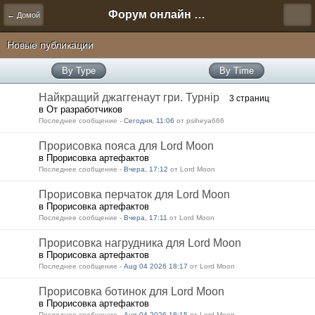
Форум онлайн игры "Новая Эра" (Нюра Биз)
← Домой
Новые публикации
By Type
By Time
Найкращий джаггенаут гри. Турнір
3 страниц
в От разработчиков
Последнее сообщение -
Сегодня, 11:06
от psiheya666
Прорисовка пояса для Lord Moon
в Прорисовка артефактов
Последнее сообщение -
Вчера, 17:12
от Lord Moon
Прорисовка перчаток для Lord Moon
в Прорисовка артефактов
Последнее сообщение -
Вчера, 17:11
от Lord Moon
Прорисовка нагрудника для Lord Moon
в Прорисовка артефактов
Последнее сообщение -
Aug 04 2026 18:17
от Lord Moon
Прорисовка ботинок для Lord Moon
в Прорисовка артефактов
Последнее сообщение -
Aug 04 2026 18:15
от Lord Moon