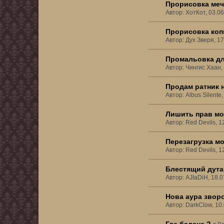
Прорисовка меч
Автор: ХотКот, 03.0
Прорисовка копь
Автор: Дух Зверя, 1
Промальовка дл
Автор: Чингис Хаан,
Продам ратник н
Автор: Albus Silente
Лишить прав мо
Автор: Red Devils, 1
Перезагрузка м
Автор: Red Devils, 1
Блестящий дута
Автор: AJIaDiH, 18.
Нова аура зворо
Автор: DarkClow, 10