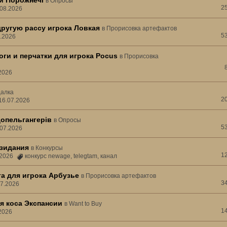
ни Порожнечі
в
Опросы
2
.08.2026
другую рассу игрока Ловкая
в
Прорисовка артефактов
5
3.2026
ги и перчатки для игрока Pocus
в
Прорисовка
.2026
алка
2
16.07.2026
допельгангерів
в
Опросы
5
.07.2026
зидания
в
Конкурсы
1
7.2026
конкурс newage
,
telegtam
,
канал
а для игрока Арбузье
в
Прорисовка артефактов
3
07.2026
я коса Экспансии
в
Want to Buy
1
.2026