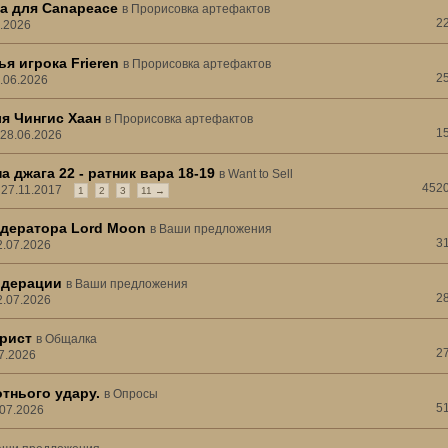
а для Canapeace
в
Прорисовка артефактов
2
6.2026
я игрока Frieren
в
Прорисовка артефактов
2
7.06.2026
я Чингис Хаан
в
Прорисовка артефактов
1
 28.06.2026
а джага 22 - ратник вара 18-19
в
Want to Sell
452
, 27.11.2017
1
2
3
11 →
дератора Lord Moon
в
Ваши предложения
3
2.07.2026
одерации
в
Ваши предложения
2
2.07.2026
рист
в
Общалка
2
07.2026
тнього удару.
в
Опросы
5
.07.2026