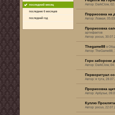
Рецепти на Гор
Автор: DarkClow, 02
последний месяц
последние 6 месяцев
Ппррисовка на 
последний год
Автор: Ловкая, 05.0
Прорисовка сапо
артефактов
Автор: pocus, 30.07
Thegame88
в
Общ
Автор: TheGame88, 
Горн заборони 
Автор: DarkClow, 04
Перворитуал со
Автор: я тута, 28.0
Прорисовка щит
Автор: Арбузье, 09.
Куплю Проклята
Автор: pocus, 22.07