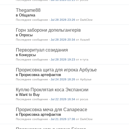
Thegame88
в Общалка
Последнее сообщение -
Jul 28 2026 23:26
от DarkClow
Горн заборони допельгангерів
в Опросы
Последнее сообщение -
Jul 28 2026 20:34
от Azazell
Перворитуал созидания
в Конкурсы
Последнее сообщение -
Jul 28 2026 19:23
от я тута
Прорисовка щита для игрока Арбузье
в Прорисовка артефактов
Последнее сообщение -
Jul 24 2026 18:26
от Арбузье
Куплю Проклятая коса Экспансии
в Want to Buy
Последнее сообщение -
Jul 22 2026 16:34
от pocus
Прорисовка меча для Canapeace
в Прорисовка артефактов
Последнее сообщение -
Jul 21 2026 17:36
от DarkClow