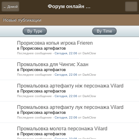
Форум онлайн игры "Новая Эра" (Нюра Биз)
← Домой
Новые публикации
By Type
By Time
Прорисовка копья игрока Frieren
в Прорисовка артефактов
Последнее сообщение -
Сегодня, 22:06
от DarkClow
Промальовка для Чингис Хаан
в Прорисовка артефактов
Последнее сообщение -
Сегодня, 22:06
от DarkClow
Промальовка артефакту ніж персонажа Vilard
в Прорисовка артефактов
Последнее сообщение -
Сегодня, 22:06
от DarkClow
Промальовка артефакту лук персонажа Vilard
в Прорисовка артефактов
Последнее сообщение -
Сегодня, 22:06
от DarkClow
Промальовка молота персонажа Vilard
в Прорисовка артефактов
Последнее сообщение -
Сегодня, 22:05
от DarkClow